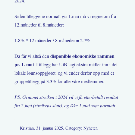
2024.
Siden tilleggene normalt gis 1.mai må vi regne om fra
12.måneder til 8.måneder:
1.8% * 12 måneder / 8 måneder = 2.7%
disponible økonomiske rammen
Da får vi altså den
pr. 1. mai
. I tillegg har UiB lagt ekstra midler inn i det
lokale lønnsoppgjøret, og vi ender derfor opp med et
gruppetillegg på 3.3% for alle våre medlemmer.
PS. Grunnet streiken i 2024 vil vi få etterbetalt resultat
fra 2.juni (streikens slutt), og ikke 1.mai som normalt.
Kristian
,
31. januar 2025
. Category:
Nyheter
.