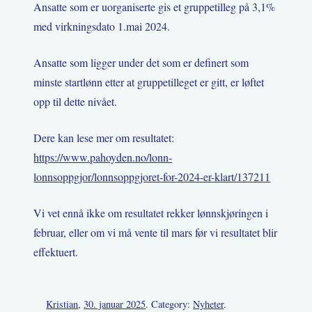
Ansatte som er uorganiserte gis et gruppetilleg på 3,1%
med virkningsdato 1.mai 2024.
Ansatte som ligger under det som er definert som
minste startlønn etter at gruppetilleget er gitt, er løftet
opp til dette nivået.
Dere kan lese mer om resultatet:
https://www.pahoyden.no/lonn-
lonnsoppgjor/lonnsoppgjoret-for-2024-er-klart/137211
Vi vet ennå ikke om resultatet rekker lønnskjøringen i
februar, eller om vi må vente til mars før vi resultatet blir
effektuert.
Kristian
,
30. januar 2025
. Category:
Nyheter
.