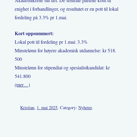
Akademikerne sin del. De sentrale partene kom til
enighet i forhandlinger, og resultatet er en pott til lokal
fordeling på 3.3% pr 1.mai.
Kort oppsummert:
Lokal pott til fordeling pr 1.mai: 3.3%
Minstelønn for høyere akademisk utdannelse: kr 518.
500
Minstelønn for stipendiat og spesialistkandidat: kr
541.800
(mer…)
Kristian
,
1. mai 2025
. Category:
Nyheter
.